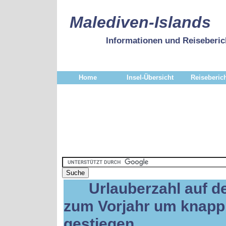
Malediven-Islands
Informationen und Reiseberic
Home
Insel-Übersicht
Reiseberic
Urlauberzahl auf d
zum Vorjahr um knap
gestiegen