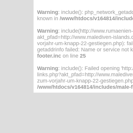
Warning
: include(): php_network_getadd
known in
/www/htdocs/v164814/include
Warning
: include(http://www.rumaenien
akt_pfad=http://www.malediven-islands
vorjahr-um-knapp-22-gestiegen.php): fa
getaddrinfo failed: Name or service not
footer.inc
on line
25
Warning
: include(): Failed opening 'h
links.php?akt_pfad=http://www.maledive
zum-vorjahr-um-knapp-22-gestiegen.php' f
/www/htdocs/v164814/includes/male-f