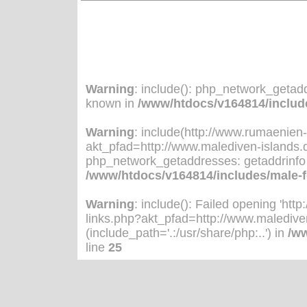
Warning
: include(): php_network_getadd
known in
/www/htdocs/v164814/include
Warning
: include(http://www.rumaenien
akt_pfad=http://www.malediven-islands.de
php_network_getaddresses: getaddrinfo 
/www/htdocs/v164814/includes/male-f
Warning
: include(): Failed opening 'h
links.php?akt_pfad=http://www.malediven-
(include_path='.:/usr/share/php:..') in
/ww
line
25