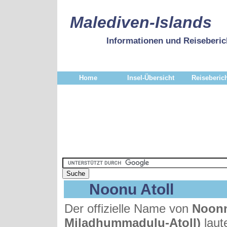
Malediven-Islands
Informationen und Reiseberic
Home
Insel-Übersicht
Reiseberic
Noonu Atoll
Der offizielle Name von
Noonn
Miladhummadulu-Atoll)
laut