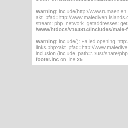
Warning
: include(http://www.rumaenien
akt_pfad=http://www.malediven-islands.d
stream: php_network_getaddresses: geta
/www/htdocs/v164814/includes/male-f
Warning
: include(): Failed opening 'h
links.php?akt_pfad=http://www.malediven
inclusion (include_path='.:/usr/share/php:
footer.inc
on line
25